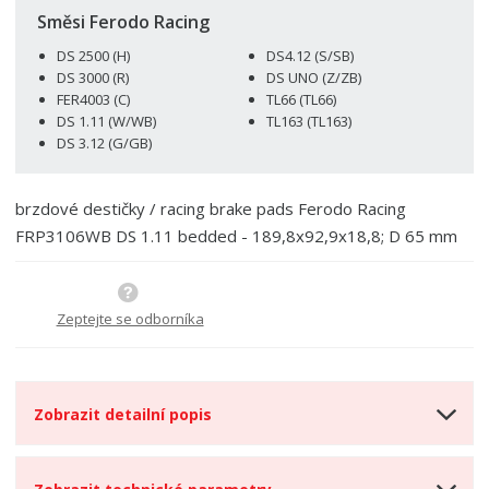
m
t
p
n
m
Směsi Ferodo Racing
o
o
n
DS 2500 (H)
DS4.12 (S/SB)
ž
o
č
DS 3000 (R)
DS UNO (Z/ZB)
s
ž
e
FER4003 (C)
TL66 (TL66)
t
s
t
DS 1.11 (W/WB)
TL163 (TL163)
v
t
DS 3.12 (G/GB)
í
v
í
brzdové destičky / racing brake pads Ferodo Racing
FRP3106WB DS 1.11 bedded - 189,8x92,9x18,8; D 65 mm
Zeptejte se odborníka
Zobrazit detailní popis