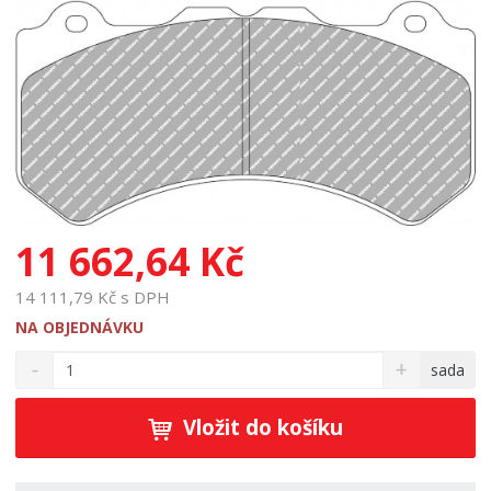
11 662,64 Kč
14 111,79 Kč s DPH
NA OBJEDNÁVKU
S
N
Z
sada
n
a
m
í
v
ě
ž
ý
Vložit do košíku
n
i
š
i
t
i
t