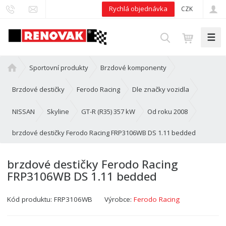
Rychlá objednávka
CZK
☰
V
y
h
Ú
Sportovní produkty
Brzdové komponenty
l
v
e
o
Brzdové destičky
Ferodo Racing
Dle značky vozidla
d
d
n
NISSAN
Skyline
GT-R (R35) 357 kW
Od roku 2008
a
í
t
brzdové destičky Ferodo Racing FRP3106WB DS 1.11 bedded
s
t
r
brzdové destičky Ferodo Racing
a
FRP3106WB DS 1.11 bedded
n
a
Kód produktu:
FRP3106WB
Výrobce:
Ferodo Racing