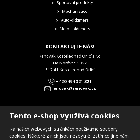
Sportovní produkty
Mechanizace
Auto-oldtimers
Moto - oldtimers
KONTAKTUJTE NÁS!
Renovak Kostelec nad Orlicí s.r.o.
Na Morávce 1057
517 41 Kostelec nad Orlicí
+ 420 494 321 321
renovak@renovak.cz
Tento e-shop využívá cookies
Na našich webových stránkách používáme soubory
© 2026, RENOVAK Kostelec nad Orlicí s.r.o.
cookies. Některé z nich jsou nezbytné, zatímco jiné nám
Prohlášení o přístupnosti
|
Mapa stránek