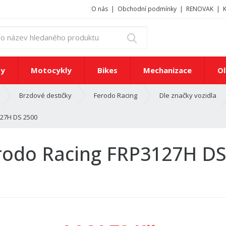
O nás
Obchodní podmínky
RENOVAK
z
Vyhledat
a
d
e
ty
Motocykly
Bikes
Mechanizace
Ol
j
t
Brzdové destičky
Ferodo Racing
Dle značky vozidla
e
č
127H DS 2500
í
s
l
erodo Racing FRP3127H DS
o
n
e
b
o
n
á