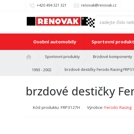
+420 494 321 321
renovak@renovak.cz
Osobní automobily
Sportovní produk
Ú
Sportovní produkty
Brzdové komponenty
v
o
brzdové destičky Ferodo Racing FRP3
1993 - 2002
d
n
brzdové destičky F
í
s
t
Kód produktu:
FRP3127H
Výrobce:
Ferodo Racing
r
a
n
a