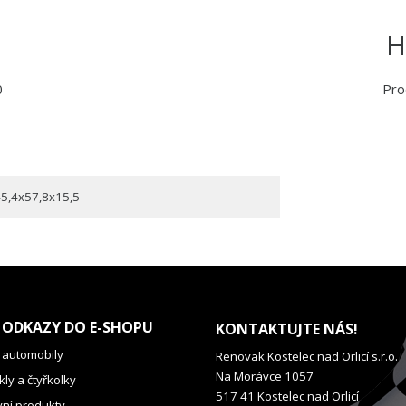
H
0
Pro
5,4x57,8x15,5
 ODKAZY DO E-SHOPU
KONTAKTUJTE NÁS!
 automobily
Renovak Kostelec nad Orlicí s.r.o.
Na Morávce 1057
ly a čtyřkolky
517 41 Kostelec nad Orlicí
vní produkty