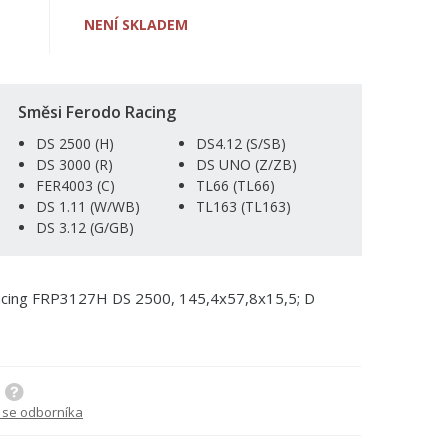
NENÍ SKLADEM
Směsi Ferodo Racing
DS 2500 (H)
DS4.12 (S/SB)
DS 3000 (R)
DS UNO (Z/ZB)
FER4003 (C)
TL66 (TL66)
DS 1.11 (W/WB)
TL163 (TL163)
DS 3.12 (G/GB)
Racing FRP3127H DS 2500, 145,4x57,8x15,5; D
 se odborníka