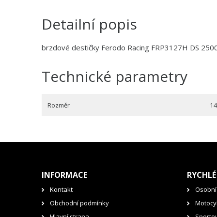
Detailní popis
brzdové destičky Ferodo Racing FRP3127H DS 250
Technické parametry
Rozměr
14
INFORMACE
RYCHLÉ
Kontakt
Osobní
Obchodní podmínky
Motocyk
Hlavní strana
Sporto