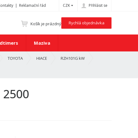
Kontakty
Reklamační řád
CZK
Přihlásit se
Rychlá objednávka
Košík je prázdný
dtimers
Maziva
TOYOTA
HIACE
RZH101G kW
 2500