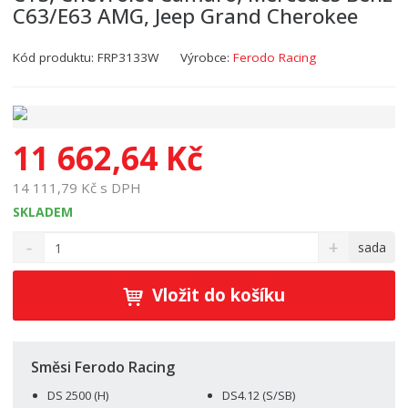
C63/E63 AMG, Jeep Grand Cherokee
Kód produktu:
FRP3133W
Výrobce:
Ferodo Racing
11 662,64 Kč
14 111,79 Kč s DPH
SKLADEM
S
N
Z
sada
n
a
m
í
v
ě
ž
ý
Vložit do košíku
n
i
š
i
t
i
t
m
t
p
n
m
Směsi Ferodo Racing
o
o
n
DS 2500 (H)
DS4.12 (S/SB)
ž
o
č