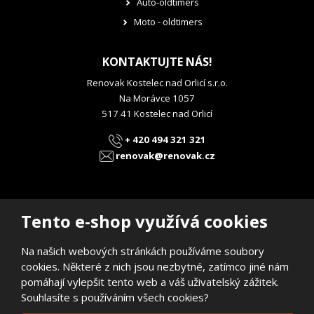
Auto-oldtimers
Moto - oldtimers
KONTAKTUJTE NÁS!
Renovak Kostelec nad Orlicí s.r.o.
Na Morávce 1057
517 41 Kostelec nad Orlicí
+ 420 494 321 321
renovak@renovak.cz
Tento e-shop využívá cookies
© 2026, RENOVAK Kostelec nad Orlicí s.r.o.
Na našich webových stránkách používáme soubory
Prohlášení o přístupnosti
|
Mapa stránek
cookies. Některé z nich jsou nezbytné, zatímco jiné nám
pomáhají vylepšit tento web a váš uživatelský zážitek.
E
B
VYROBILA
Souhlasíte s používáním všech cookies?
R
Á