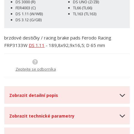
DS 3000 (R)
DS UNO (Z/ZB)
s
ž
e
FER4003 (C)
TL66 (TL66)
t
s
t
DS 1.11 (W/WB)
TL163 (TL163)
v
t
DS 3.12 (G/GB)
í
v
í
brzdové destičky / racing brake pads Ferodo Racing
FRP3133W
DS 1.11
- 189,8x92,9x16,5; D 65 mm
Zeptejte se odborníka
Zobrazit detailní popis
Zobrazit technické parametry