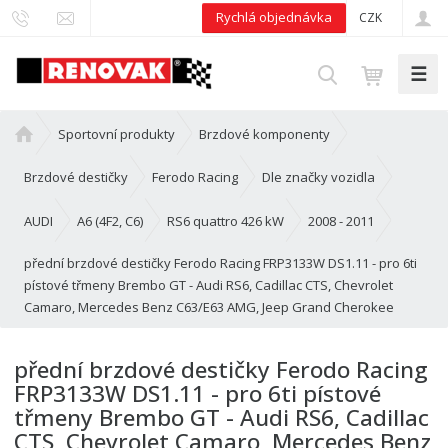
Rychlá objednávka
CZK
☰
V
y
h
Ú
Sportovní produkty
Brzdové komponenty
l
v
e
o
Brzdové destičky
Ferodo Racing
Dle značky vozidla
d
d
n
AUDI
A6 (4F2, C6)
RS6 quattro 426 kW
2008 - 2011
a
í
t
přední brzdové destičky Ferodo Racing FRP3133W DS1.11 - pro 6ti
s
pístové třmeny Brembo GT - Audi RS6, Cadillac CTS, Chevrolet
t
Camaro, Mercedes Benz C63/E63 AMG, Jeep Grand Cherokee
r
a
n
přední brzdové destičky Ferodo Racing
a
FRP3133W DS1.11 - pro 6ti pístové
třmeny Brembo GT - Audi RS6, Cadillac
CTS, Chevrolet Camaro, Mercedes Benz