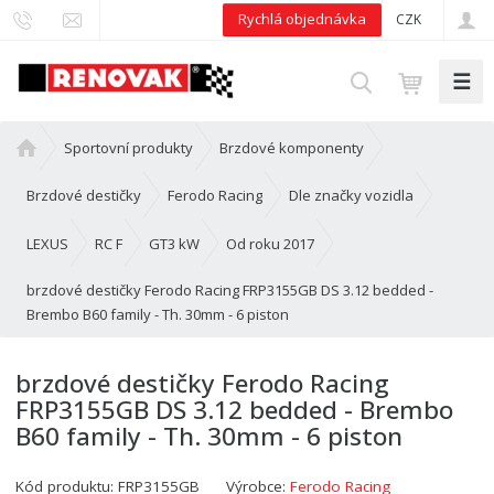
Rychlá objednávka
CZK
☰
V
y
h
Ú
Sportovní produkty
Brzdové komponenty
l
v
e
o
Brzdové destičky
Ferodo Racing
Dle značky vozidla
d
d
n
LEXUS
RC F
GT3 kW
Od roku 2017
a
í
t
brzdové destičky Ferodo Racing FRP3155GB DS 3.12 bedded -
s
Brembo B60 family - Th. 30mm - 6 piston
t
r
a
brzdové destičky Ferodo Racing
n
FRP3155GB DS 3.12 bedded - Brembo
a
B60 family - Th. 30mm - 6 piston
Kód produktu:
FRP3155GB
Výrobce:
Ferodo Racing