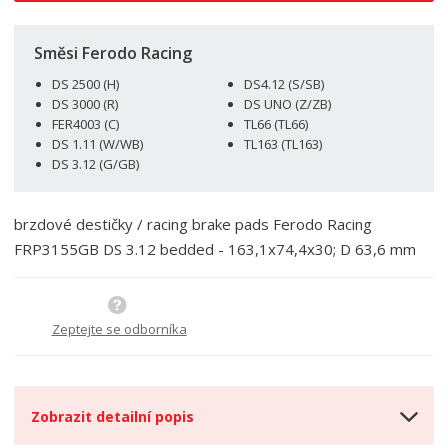
i
t
i
t
m
t
p
n
m
Směsi Ferodo Racing
o
o
n
DS 2500 (H)
DS4.12 (S/SB)
ž
o
č
DS 3000 (R)
DS UNO (Z/ZB)
s
ž
e
FER4003 (C)
TL66 (TL66)
t
s
t
DS 1.11 (W/WB)
TL163 (TL163)
v
t
DS 3.12 (G/GB)
í
v
í
brzdové destičky / racing brake pads Ferodo Racing
FRP3155GB DS 3.12 bedded - 163,1x74,4x30; D 63,6 mm
Zeptejte se odborníka
Zobrazit detailní popis