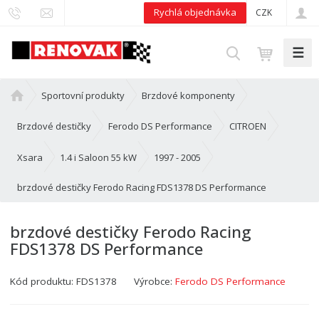
Rychlá objednávka
CZK
☰
V
y
h
Ú
Sportovní produkty
Brzdové komponenty
l
v
e
o
Brzdové destičky
Ferodo DS Performance
CITROEN
d
d
n
Xsara
1.4 i Saloon 55 kW
1997 - 2005
a
í
t
brzdové destičky Ferodo Racing FDS1378 DS Performance
s
t
r
brzdové destičky Ferodo Racing
a
FDS1378 DS Performance
n
a
Kód produktu:
FDS1378
Výrobce:
Ferodo DS Performance