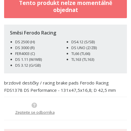
ž
ý
Tento produkt nelze momentálně
n
i
š
objednat
i
t
i
t
m
t
p
n
m
o
o
n
Směsi Ferodo Racing
ž
o
č
DS 2500 (H)
DS4.12 (S/SB)
s
ž
e
DS 3000 (R)
DS UNO (Z/ZB)
t
s
t
FER4003 (C)
TL66 (TL66)
v
t
DS 1.11 (W/WB)
TL163 (TL163)
í
v
DS 3.12 (G/GB)
í
brzdové destičky / racing brake pads Ferodo Racing
FDS1378 DS Performance - 131x47,5x16,8; D 42,5 mm
Zeptejte se odborníka