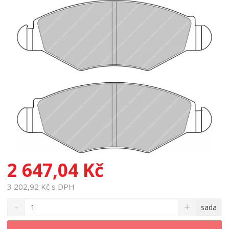
2 647,04 Kč
3 202,92 Kč s DPH
S
N
Z
sada
n
a
m
í
v
ě