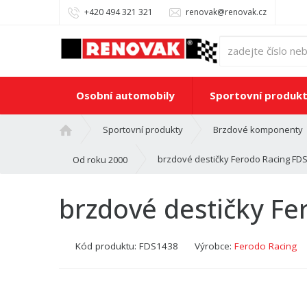
+420 494 321 321
renovak@renovak.cz
Osobní automobily
Sportovní produk
Ú
Sportovní produkty
Brzdové komponenty
v
o
brzdové destičky Ferodo Racing FD
Od roku 2000
d
n
brzdové destičky F
í
s
t
Kód produktu:
FDS1438
Výrobce:
Ferodo Racing
r
a
n
a