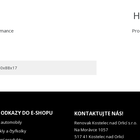
H
rmance
Pro
40x88x17
 ODKAZY DO E-SHOPU
KONTAKTUJTE NÁS!
 automobily
Renovak Kostelec nad Orlicí s.r.o.
Na Morávce 1057
ly a čtyřkolky
517 41 Kostelec nad Orlicí
vní produkty