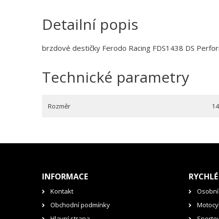
Detailní popis
brzdové destičky Ferodo Racing FDS1438 DS Perfo
Technické parametry
Rozměr
1
INFORMACE
RYCHLÉ
Kontakt
Osobní
Obchodní podmínky
Motocyk
Hlavní strana
Sporto