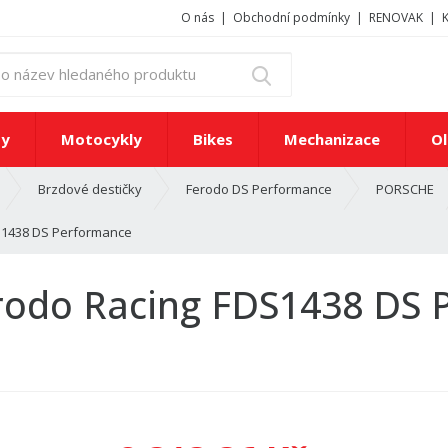
O nás
Obchodní podmínky
RENOVAK
z
Vyhledat
a
d
e
ty
Motocykly
Bikes
Mechanizace
Ol
j
t
Brzdové destičky
Ferodo DS Performance
PORSCHE
e
č
S1438 DS Performance
í
s
l
erodo Racing FDS1438 DS
o
n
e
b
o
n
á