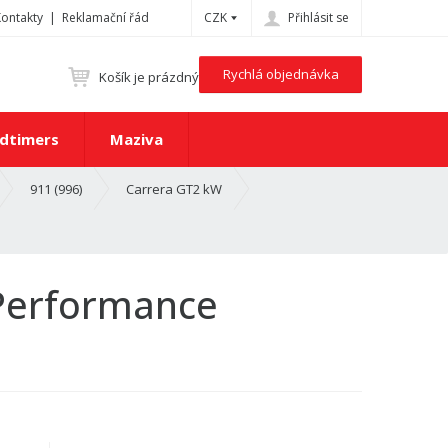
Kontakty
Reklamační řád
CZK
Přihlásit se
Rychlá objednávka
Košík je prázdný
dtimers
Maziva
911 (996)
Carrera GT2 kW
 Performance