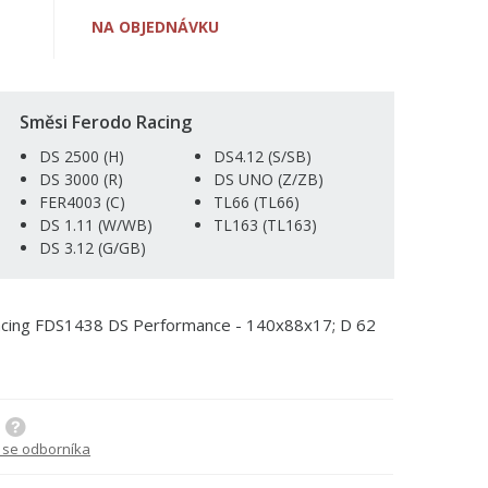
NA OBJEDNÁVKU
Směsi Ferodo Racing
DS 2500 (H)
DS4.12 (S/SB)
DS 3000 (R)
DS UNO (Z/ZB)
FER4003 (C)
TL66 (TL66)
DS 1.11 (W/WB)
TL163 (TL163)
DS 3.12 (G/GB)
Racing FDS1438 DS Performance - 140x88x17; D 62
 se odborníka