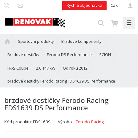
Rychlá objednávka
CZK
☰
V
y
h
Ú
Sportovní produkty
Brzdové komponenty
l
v
e
o
Brzdové destičky
Ferodo DS Performance
SCION
d
d
n
FR-S Coupe
2.0 147 kW
Od roku 2012
a
í
t
brzdové destičky Ferodo Racing FDS1639 DS Performance
s
t
r
brzdové destičky Ferodo Racing
a
FDS1639 DS Performance
n
a
Kód produktu:
FDS1639
Výrobce:
Ferodo Racing