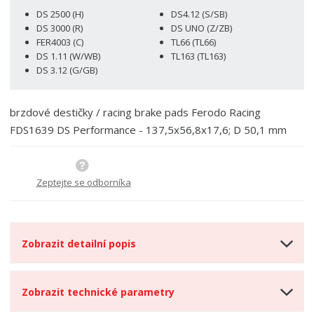
o
o
n
DS 2500 (H)
DS4.12 (S/SB)
ž
o
č
DS 3000 (R)
DS UNO (Z/ZB)
s
ž
e
FER4003 (C)
TL66 (TL66)
t
s
t
DS 1.11 (W/WB)
TL163 (TL163)
v
t
DS 3.12 (G/GB)
í
v
í
brzdové destičky / racing brake pads Ferodo Racing
FDS1639 DS Performance - 137,5x56,8x17,6; D 50,1 mm
Zeptejte se odborníka
Zobrazit detailní popis
Zobrazit technické parametry