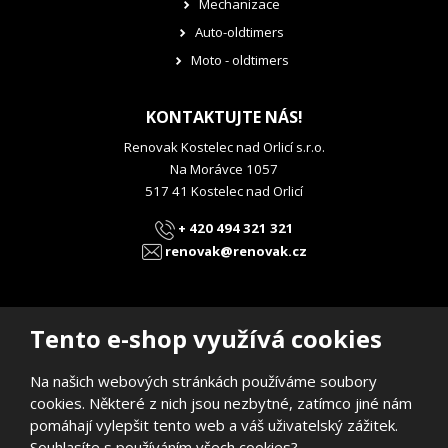
Mechanizace
Auto-oldtimers
Moto - oldtimers
KONTAKTUJTE NÁS!
Renovak Kostelec nad Orlicí s.r.o.
Na Morávce 1057
517 41 Kostelec nad Orlicí
+ 420 494 321 321
renovak@renovak.cz
Tento e-shop využívá cookies
Na našich webových stránkách používáme soubory
© 2026, RENOVAK Kostelec nad Orlicí s.r.o.
cookies. Některé z nich jsou nezbytné, zatímco jiné nám
Prohlášení o přístupnosti
|
Mapa stránek
pomáhají vylepšit tento web a váš uživatelský zážitek.
E
Souhlasíte s používáním všech cookies?
B
VYROBILA