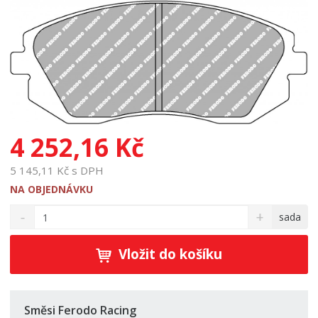
4 252,16 Kč
5 145,11 Kč s DPH
NA OBJEDNÁVKU
S
N
Z
sada
n
a
m
í
v
ě
ž
ý
Vložit do košíku
n
i
š
i
t
i
t
m
t
p
n
m
Směsi Ferodo Racing