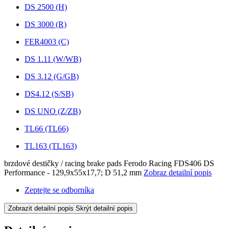
DS 2500 (H)
DS 3000 (R)
FER4003 (C)
DS 1.11 (W/WB)
DS 3.12 (G/GB)
DS4.12 (S/SB)
DS UNO (Z/ZB)
TL66 (TL66)
TL163 (TL163)
brzdové destičky / racing brake pads Ferodo Racing FDS406 DS
Performance - 129,9x55x17,7; D 51,2 mm
Zobraz detailní popis
Zeptejte se odborníka
Zobrazit detailní popis
Skrýt detailní popis