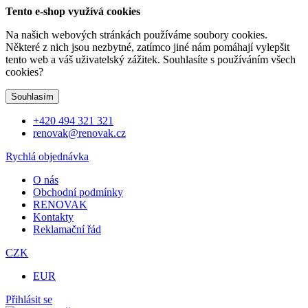
Tento e-shop využívá cookies
Na našich webových stránkách používáme soubory cookies.
Některé z nich jsou nezbytné, zatímco jiné nám pomáhají vylepšit
tento web a váš uživatelský zážitek. Souhlasíte s používáním všech
cookies?
Souhlasím
+420 494 321 321
renovak@renovak.cz
Rychlá objednávka
O nás
Obchodní podmínky
RENOVAK
Kontakty
Reklamační řád
CZK
EUR
Přihlásit se