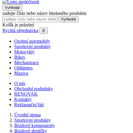
Vyhledat
zadejte číslo nebo název hledaného produktu
Vyhledat
Košík je prázdný
Rychlá objednávka
☰
Osobní automobily
Sportovní produkty
Motocykly
Bikes
Mechanizace
Oldtimers
Maziva
O nás
Obchodní podmínky
RENOVAK
Kontakty
Reklamační řád
Úvodní strana
Sportovní produkty
Brzdové komponenty
Brzdové destičky