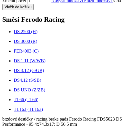
Změnit počet
Navýšit množství
Snížit množství
sada
Vložit do košíku
Směsi Ferodo Racing
DS 2500 (H)
DS 3000 (R)
FER4003 (C)
DS 1.11 (W/WB)
DS 3.12 (G/GB)
DS4.12 (S/SB)
DS UNO (Z/ZB)
TL66 (TL66)
TL163 (TL163)
brzdové destičky / racing brake pads Ferodo Racing FDS5023 DS
Performance - 95,4x74,3x17; D 56,5 mm