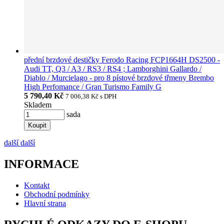
přední brzdové destičky Ferodo Racing FCP1664H DS2500 -
Audi TT, Q3 / A3 / RS3 / RS4 ; Lamborghini Gallardo /
Diablo / Murcielago - pro 8 pístové brzdové třmeny Brembo
High Perfomance / Gran Turismo Family G
5 790,40 Kč
7 006,38 Kč
s DPH
Skladem
sada
Koupit
další
další
INFORMACE
Kontakt
Obchodní podmínky
Hlavní strana