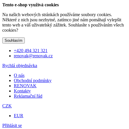
Tento e-shop využívá cookies
Na našich webových stránkách používáme soubory cookies.
Některé z nich jsou nezbytné, zatímco jiné nám pomáhají vylepšit
tento web a váš uživatelský zážitek. Souhlasíte s používáním všech
cookies?
Souhlasím
+420 494 321 321
renovak@renovak.cz
Rychlá objednávka
O nás
Obchodní podmínky
RENOVAK
Kontakty
Reklamační řád
CZK
EUR
Přihlásit se