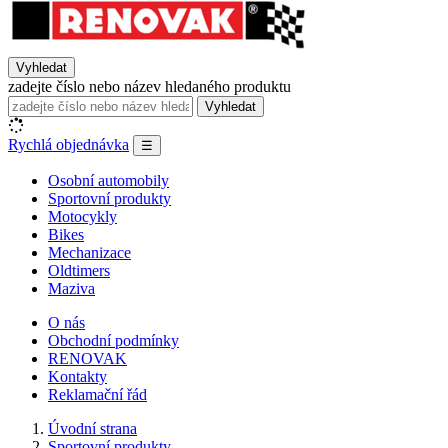
Vyhledat
zadejte číslo nebo název hledaného produktu
Vyhledat
Rychlá objednávka
☰
Osobní automobily
Sportovní produkty
Motocykly
Bikes
Mechanizace
Oldtimers
Maziva
O nás
Obchodní podmínky
RENOVAK
Kontakty
Reklamační řád
Úvodní strana
Sportovní produkty