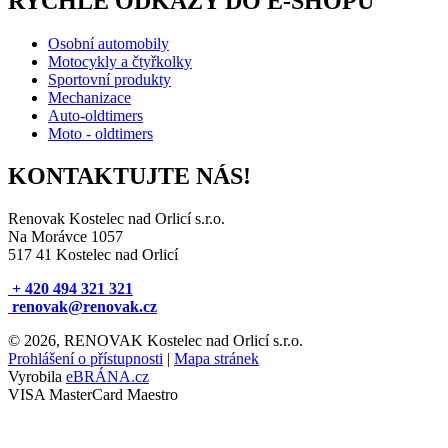
RYCHLÉ ODKAZY DO E-SHOPU
Osobní automobily
Motocykly a čtyřkolky
Sportovní produkty
Mechanizace
Auto-oldtimers
Moto - oldtimers
KONTAKTUJTE NÁS!
Renovak Kostelec nad Orlicí s.r.o.
Na Morávce 1057
517 41 Kostelec nad Orlicí
+ 420 494 321 321
renovak@renovak.cz
© 2026, RENOVAK Kostelec nad Orlicí s.r.o.
Prohlášení o přístupnosti
|
Mapa stránek
Vyrobila
eBRÁNA.cz
VISA
MasterCard
Maestro