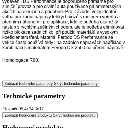
vybavení. DS Performance je doporučeno primárně pro
silniční provoz a pro civilní auta používané při amatérských
akcích na okruzích a podobně. Pro závodní vozy ideální
volba pro zadní nápravy lehkých vozů s motorem vpředu a
předním náhonem - pro aplikace, kde je potřeba okamžitý
nástup s rychlým zpětným chodem, ale je potřeba eliminovat
riziko blokace zadních kol při použití materiálů s vysokým
koeficientem tření. Materiál Ferodo DS Performance se
velice často používá tedy i na zadních nápravách například v
kombinaci s materiálem Ferodo DS 2500 na přední nápravě.
Homologace R90.
Zobrazit technické parametry
Skrýt technické parametry
Technické parametry
Rozměr
95,4x74,3x17
Zobrazit hodnocení produktu
Skrýt hodnocení produktu
Hodnocení produktu