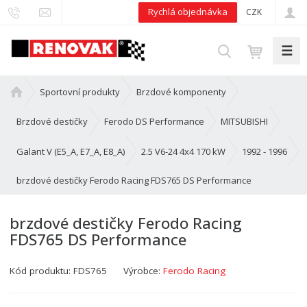
Rychlá objednávka
CZK
☰
V
y
h
Ú
Sportovní produkty
Brzdové komponenty
l
v
e
o
Brzdové destičky
Ferodo DS Performance
MITSUBISHI
d
d
n
Galant V (E5_A, E7_A, E8_A)
2.5 V6-24 4x4 170 kW
1992 - 1996
a
í
t
brzdové destičky Ferodo Racing FDS765 DS Performance
s
t
r
brzdové destičky Ferodo Racing
a
FDS765 DS Performance
n
a
Kód produktu:
FDS765
Výrobce:
Ferodo Racing