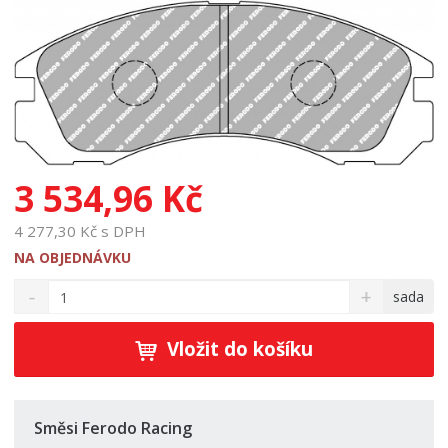
3 534,96 Kč
4 277,30 Kč s DPH
NA OBJEDNÁVKU
S
N
Z
sada
n
a
m
í
v
ě
ž
ý
Vložit do košíku
n
i
š
i
t
i
t
m
t
p
n
m
Směsi Ferodo Racing
o