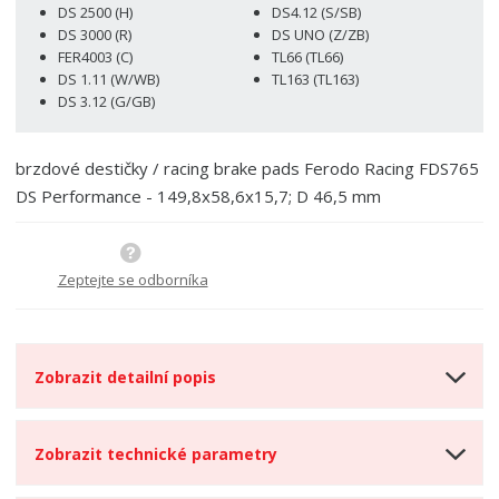
o
n
DS 2500 (H)
DS4.12 (S/SB)
ž
o
č
DS 3000 (R)
DS UNO (Z/ZB)
s
ž
e
FER4003 (C)
TL66 (TL66)
t
s
t
DS 1.11 (W/WB)
TL163 (TL163)
v
t
DS 3.12 (G/GB)
í
v
í
brzdové destičky / racing brake pads Ferodo Racing FDS765
DS Performance - 149,8x58,6x15,7; D 46,5 mm
Zeptejte se odborníka
Zobrazit detailní popis
Zobrazit technické parametry