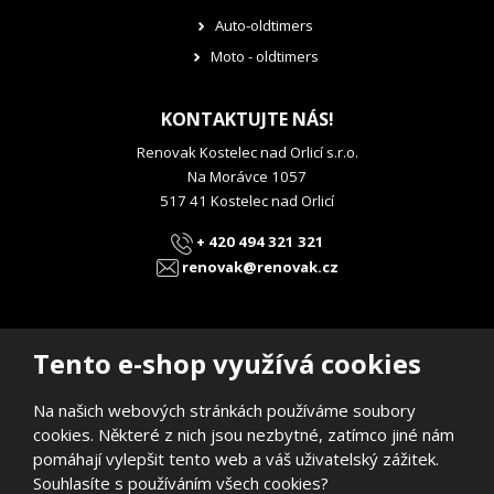
Auto-oldtimers
Moto - oldtimers
KONTAKTUJTE NÁS!
Renovak Kostelec nad Orlicí s.r.o.
Na Morávce 1057
517 41 Kostelec nad Orlicí
+ 420 494 321 321
renovak@renovak.cz
Tento e-shop využívá cookies
Na našich webových stránkách používáme soubory
© 2026, RENOVAK Kostelec nad Orlicí s.r.o.
cookies. Některé z nich jsou nezbytné, zatímco jiné nám
Prohlášení o přístupnosti
|
Mapa stránek
pomáhají vylepšit tento web a váš uživatelský zážitek.
E
Souhlasíte s používáním všech cookies?
B
VYROBILA
R