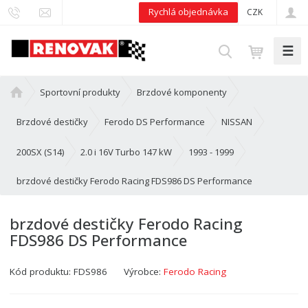
Rychlá objednávka
CZK
☰
V
y
h
Ú
Sportovní produkty
Brzdové komponenty
l
v
e
o
Brzdové destičky
Ferodo DS Performance
NISSAN
d
d
n
200SX (S14)
2.0 i 16V Turbo 147 kW
1993 - 1999
a
í
t
brzdové destičky Ferodo Racing FDS986 DS Performance
s
t
r
brzdové destičky Ferodo Racing
a
FDS986 DS Performance
n
a
Kód produktu:
FDS986
Výrobce:
Ferodo Racing