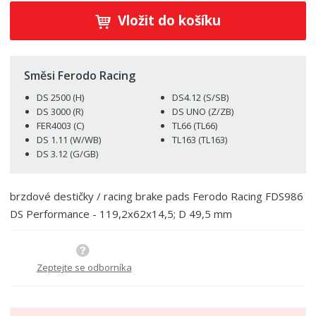
í
v
ě
ž
ý
Vložit do košíku
n
i
š
i
t
i
t
m
t
p
n
m
Směsi Ferodo Racing
o
o
n
DS 2500 (H)
DS4.12 (S/SB)
ž
o
č
DS 3000 (R)
DS UNO (Z/ZB)
s
ž
e
FER4003 (C)
TL66 (TL66)
t
s
t
DS 1.11 (W/WB)
TL163 (TL163)
v
t
DS 3.12 (G/GB)
í
v
í
brzdové destičky / racing brake pads Ferodo Racing FDS986
DS Performance - 119,2x62x14,5; D 49,5 mm
Zeptejte se odborníka