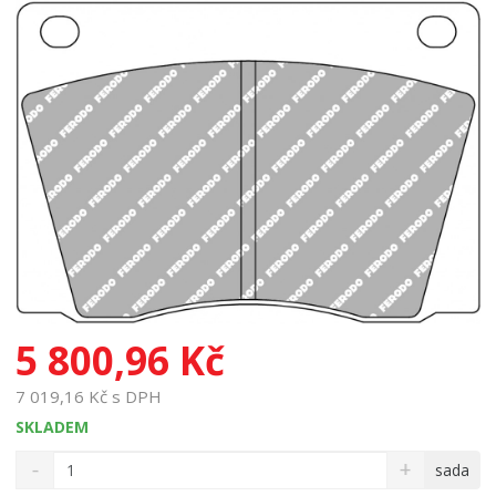
5 800,96 Kč
7 019,16 Kč s DPH
SKLADEM
S
N
Z
sada
n
a
m